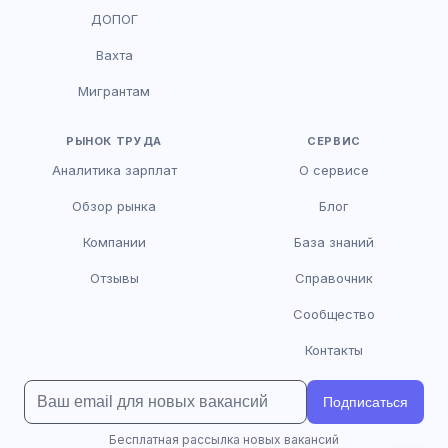
HR-консультант
ДОПОГ
AI
Онлайн
Вахта
AI
Мигрантам
Здравствуйте! Я AI-консультант DriveJob.
Помогу с поиском вакансий, расскажу о
зарплатах и условиях работы. Чем могу
РЫНОК ТРУДА
СЕРВИС
помочь?
Аналитика зарплат
О сервисе
Обзор рынка
Блог
Компании
База знаний
Отзывы
Справочник
Сообщество
Контакты
Подписаться
Бесплатная рассылка новых вакансий