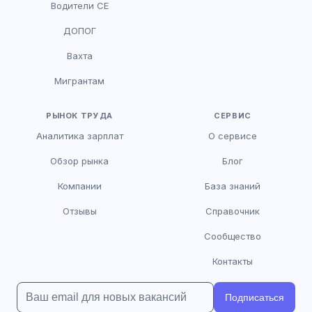
Водители CE
HR-консультант
ДОПОГ
AI
Онлайн
Вахта
AI
Мигрантам
Здравствуйте! Я AI-консультант DriveJob.
Помогу с поиском вакансий, расскажу о
зарплатах и условиях работы. Чем могу
РЫНОК ТРУДА
СЕРВИС
помочь?
Аналитика зарплат
О сервисе
Обзор рынка
Блог
Компании
База знаний
Отзывы
Справочник
Сообщество
Контакты
Подписаться