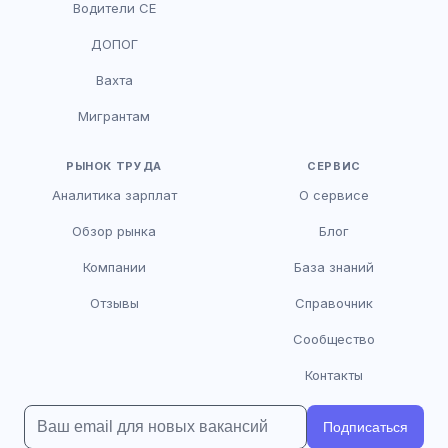
Водители CE
HR-консультант
ДОПОГ
AI
Онлайн
Вахта
AI
Мигрантам
Здравствуйте! Я AI-консультант DriveJob.
Помогу с поиском вакансий, расскажу о
зарплатах и условиях работы. Чем могу
РЫНОК ТРУДА
СЕРВИС
помочь?
Аналитика зарплат
О сервисе
Обзор рынка
Блог
Компании
База знаний
Отзывы
Справочник
Сообщество
Контакты
Подписаться