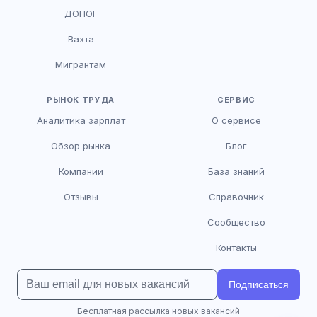
HR-консультант
ДОПОГ
AI
Онлайн
Вахта
AI
Мигрантам
Здравствуйте! Я AI-консультант DriveJob.
Помогу с поиском вакансий, расскажу о
зарплатах и условиях работы. Чем могу
РЫНОК ТРУДА
СЕРВИС
помочь?
Аналитика зарплат
О сервисе
Обзор рынка
Блог
Компании
База знаний
Отзывы
Справочник
Сообщество
Контакты
Подписаться
Бесплатная рассылка новых вакансий