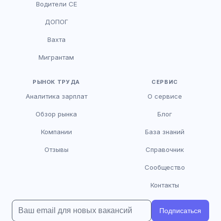
Водители CE
HR-консультант
ДОПОГ
AI
Онлайн
Вахта
AI
Мигрантам
Здравствуйте! Я AI-консультант DriveJob.
Помогу с поиском вакансий, расскажу о
зарплатах и условиях работы. Чем могу
РЫНОК ТРУДА
СЕРВИС
помочь?
Аналитика зарплат
О сервисе
Обзор рынка
Блог
Компании
База знаний
Отзывы
Справочник
Сообщество
Контакты
Подписаться