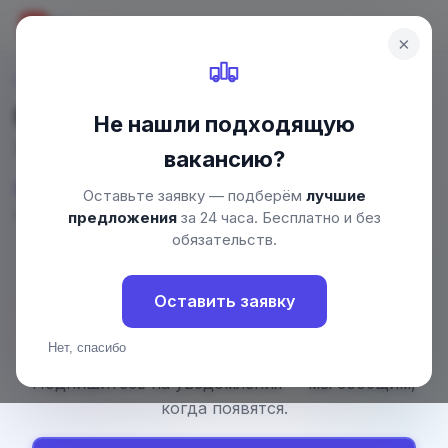
Drive
Job
DJ
×
Главная
/
Вакансии
/
Воронеж
/
Водитель категории D
Водитель категории D в Воронеже
Не нашли подходящую
Вакансии «Водитель категории D» — Воронеж
вакансию?
0
93 187 ₽
Оставьте заявку — подберём
лучшие
вакансий
средняя зарплата
предложения
за 24 часа. Бесплатно и без
обязательств.
Оставить заявку
Нет, спасибо
Пока нет вакансий по этому запросу.
Подпишитесь на уведомления — мы сообщим,
когда появятся.