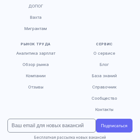
HR-консультант
ДОПОГ
AI
Онлайн
Вахта
AI
Мигрантам
Здравствуйте! Я AI-консультант DriveJob.
Помогу с поиском вакансий, расскажу о
зарплатах и условиях работы. Чем могу
РЫНОК ТРУДА
СЕРВИС
помочь?
Аналитика зарплат
О сервисе
Обзор рынка
Блог
Компании
База знаний
Отзывы
Справочник
Сообщество
Контакты
Подписаться
Бесплатная рассылка новых вакансий