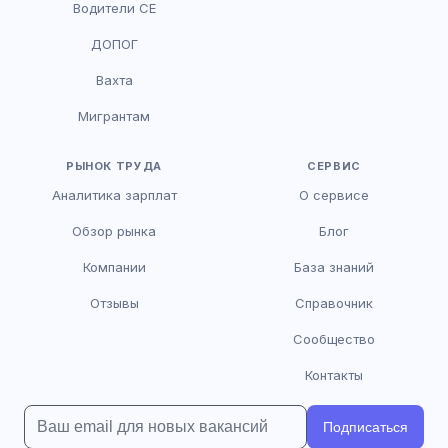
Водители CE
HR-консультант
ДОПОГ
AI
Онлайн
Вахта
AI
Мигрантам
Здравствуйте! Я AI-консультант DriveJob.
Помогу с поиском вакансий, расскажу о
зарплатах и условиях работы. Чем могу
РЫНОК ТРУДА
СЕРВИС
помочь?
Аналитика зарплат
О сервисе
Обзор рынка
Блог
Компании
База знаний
Отзывы
Справочник
Сообщество
Контакты
Подписаться