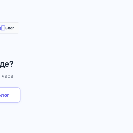
Блог
аде?
 часа
Блог
HR-консультант
AI
Онлайн