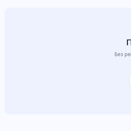
П
Без р