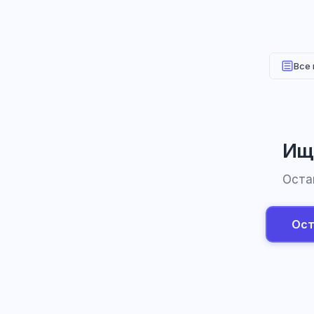
Все
Ище
Оста
Ост