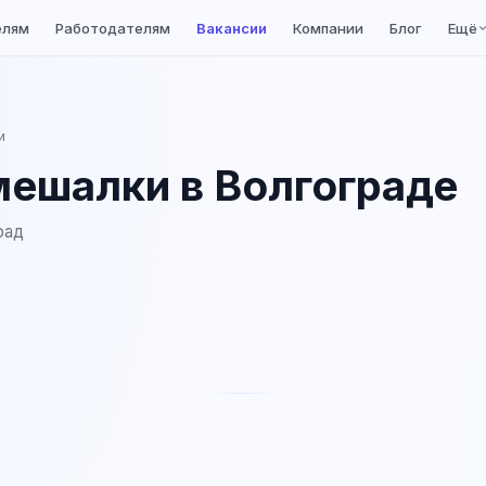
елям
Работодателям
Вакансии
Компании
Блог
Ещё
и
ешалки в Волгограде
рад