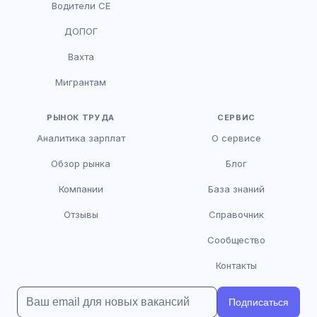
Водители CE
HR-консультант
ДОПОГ
AI
Онлайн
Вахта
AI
Мигрантам
Здравствуйте! Я AI-консультант DriveJob.
Помогу с поиском вакансий, расскажу о
зарплатах и условиях работы. Чем могу
РЫНОК ТРУДА
СЕРВИС
помочь?
Аналитика зарплат
О сервисе
Обзор рынка
Блог
Компании
База знаний
Отзывы
Справочник
Сообщество
Контакты
Подписаться