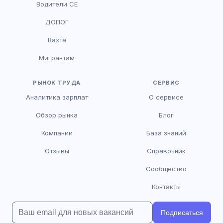
Водители CE
HR-консультант
ДОПОГ
AI
Онлайн
Вахта
AI
Мигрантам
Здравствуйте! Я AI-консультант DriveJob.
Помогу с поиском вакансий, расскажу о
зарплатах и условиях работы. Чем могу
РЫНОК ТРУДА
СЕРВИС
помочь?
Аналитика зарплат
О сервисе
Обзор рынка
Блог
Компании
База знаний
Отзывы
Справочник
Сообщество
Контакты
Подписаться