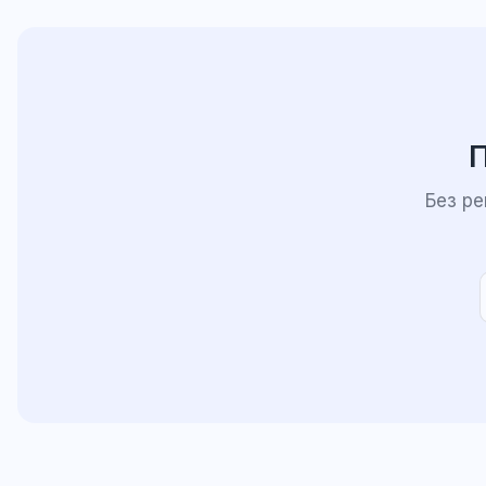
П
Без р