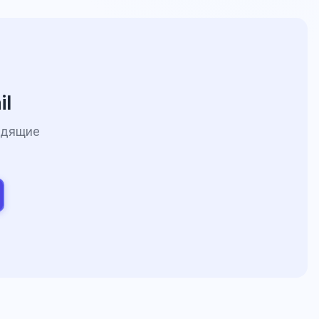
il
одящие