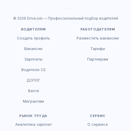
© 2026 DriveJob — Профессиональный подбор водителей
ВОДИТЕЛЯМ
РАБОТОДАТЕЛЯМ
Создать профиль
Разместить вакансию
Вакансии
Тарифы
Зарплаты
Партнёрам
Водители CE
HR-консультант
ДОПОГ
AI
Онлайн
Вахта
AI
Мигрантам
Здравствуйте! Я AI-консультант DriveJob.
Помогу с поиском вакансий, расскажу о
зарплатах и условиях работы. Чем могу
РЫНОК ТРУДА
СЕРВИС
помочь?
Аналитика зарплат
О сервисе