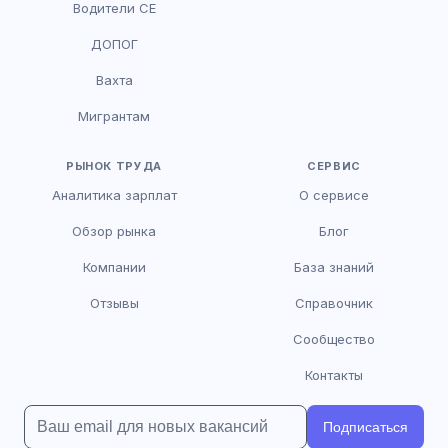
Водители CE
HR-консультант
ДОПОГ
AI
Онлайн
Вахта
AI
Мигрантам
Здравствуйте! Я AI-консультант DriveJob.
Помогу с поиском вакансий, расскажу о
зарплатах и условиях работы. Чем могу
РЫНОК ТРУДА
СЕРВИС
помочь?
Аналитика зарплат
О сервисе
Обзор рынка
Блог
Компании
База знаний
Отзывы
Справочник
Сообщество
Контакты
Подписаться