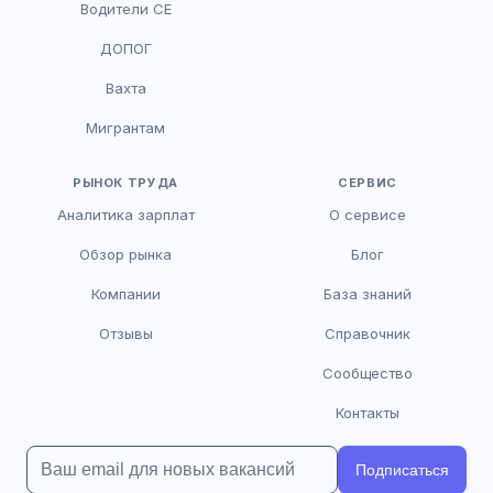
Водители CE
HR-консультант
ДОПОГ
AI
Онлайн
Вахта
AI
Мигрантам
Здравствуйте! Я AI-консультант DriveJob.
Помогу с поиском вакансий, расскажу о
зарплатах и условиях работы. Чем могу
РЫНОК ТРУДА
СЕРВИС
помочь?
Аналитика зарплат
О сервисе
Обзор рынка
Блог
Компании
База знаний
Отзывы
Справочник
Сообщество
Контакты
Подписаться