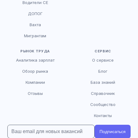
Водители CE
HR-консультант
ДОПОГ
AI
Онлайн
Вахта
AI
Мигрантам
Здравствуйте! Я AI-консультант DriveJob.
Помогу с поиском вакансий, расскажу о
зарплатах и условиях работы. Чем могу
РЫНОК ТРУДА
СЕРВИС
помочь?
Аналитика зарплат
О сервисе
Обзор рынка
Блог
Компании
База знаний
Отзывы
Справочник
Сообщество
Контакты
Подписаться