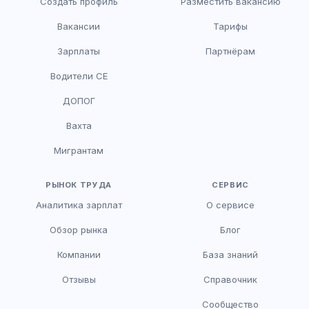
Создать профиль
Разместить вакансию
Вакансии
Тарифы
Зарплаты
Партнёрам
Водители CE
HR-консультант
ДОПОГ
AI
Онлайн
Вахта
AI
Мигрантам
Здравствуйте! Я AI-консультант DriveJob.
Помогу с поиском вакансий, расскажу о
зарплатах и условиях работы. Чем могу
РЫНОК ТРУДА
СЕРВИС
помочь?
Аналитика зарплат
О сервисе
Обзор рынка
Блог
Компании
База знаний
Отзывы
Справочник
Сообщество