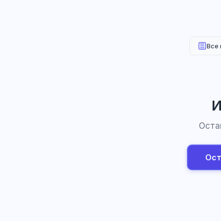
Все
И
Оста
Ост