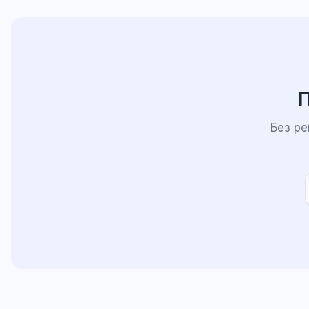
П
Без р