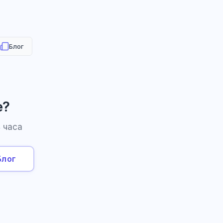
Блог
е?
 часа
Блог
HR-консультант
AI
Онлайн