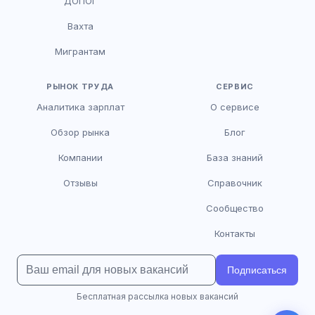
ДОПОГ
AI
Онлайн
Вахта
AI
Мигрантам
Здравствуйте! Я AI-консультант DriveJob.
Помогу с поиском вакансий, расскажу о
зарплатах и условиях работы. Чем могу
РЫНОК ТРУДА
СЕРВИС
помочь?
Аналитика зарплат
О сервисе
Обзор рынка
Блог
Компании
База знаний
Отзывы
Справочник
Сообщество
Контакты
Подписаться
Бесплатная рассылка новых вакансий