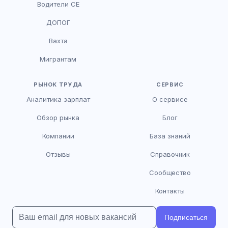
Водители CE
HR-консультант
ДОПОГ
AI
Онлайн
Вахта
AI
Мигрантам
Здравствуйте! Я AI-консультант DriveJob.
Помогу с поиском вакансий, расскажу о
зарплатах и условиях работы. Чем могу
РЫНОК ТРУДА
СЕРВИС
помочь?
Аналитика зарплат
О сервисе
Обзор рынка
Блог
Компании
База знаний
Отзывы
Справочник
Сообщество
Контакты
Подписаться