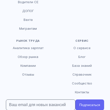
Водители CE
HR-консультант
ДОПОГ
AI
Онлайн
Вахта
AI
Мигрантам
Здравствуйте! Я AI-консультант DriveJob.
Помогу с поиском вакансий, расскажу о
зарплатах и условиях работы. Чем могу
РЫНОК ТРУДА
СЕРВИС
помочь?
Аналитика зарплат
О сервисе
Обзор рынка
Блог
Компании
База знаний
Отзывы
Справочник
Сообщество
Контакты
Подписаться