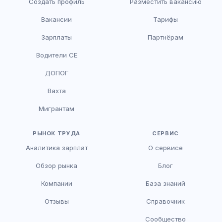
Создать профиль
Разместить вакансию
Вакансии
Тарифы
Зарплаты
Партнёрам
Водители CE
HR-консультант
ДОПОГ
AI
Онлайн
Вахта
AI
Мигрантам
Здравствуйте! Я AI-консультант DriveJob.
Помогу с поиском вакансий, расскажу о
зарплатах и условиях работы. Чем могу
РЫНОК ТРУДА
СЕРВИС
помочь?
Аналитика зарплат
О сервисе
Обзор рынка
Блог
Компании
База знаний
Отзывы
Справочник
Сообщество