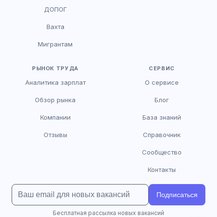
HR-консультант
ДОПОГ
AI
Онлайн
Вахта
AI
Мигрантам
Здравствуйте! Я AI-консультант DriveJob.
Помогу с поиском вакансий, расскажу о
зарплатах и условиях работы. Чем могу
РЫНОК ТРУДА
СЕРВИС
помочь?
Аналитика зарплат
О сервисе
Обзор рынка
Блог
Компании
База знаний
Отзывы
Справочник
Сообщество
Контакты
Подписаться
Бесплатная рассылка новых вакансий