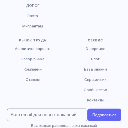
HR-консультант
ДОПОГ
AI
Онлайн
Вахта
AI
Мигрантам
Здравствуйте! Я AI-консультант DriveJob.
Помогу с поиском вакансий, расскажу о
зарплатах и условиях работы. Чем могу
РЫНОК ТРУДА
СЕРВИС
помочь?
Аналитика зарплат
О сервисе
Обзор рынка
Блог
Компании
База знаний
Отзывы
Справочник
Сообщество
Контакты
Подписаться
Бесплатная рассылка новых вакансий