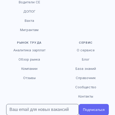
Водители CE
HR-консультант
ДОПОГ
AI
Онлайн
Вахта
AI
Мигрантам
Здравствуйте! Я AI-консультант DriveJob.
Помогу с поиском вакансий, расскажу о
зарплатах и условиях работы. Чем могу
РЫНОК ТРУДА
СЕРВИС
помочь?
Аналитика зарплат
О сервисе
Обзор рынка
Блог
Компании
База знаний
Отзывы
Справочник
Сообщество
Контакты
Подписаться