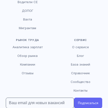
Водители CE
HR-консультант
ДОПОГ
AI
Онлайн
Вахта
AI
Мигрантам
Здравствуйте! Я AI-консультант DriveJob.
Помогу с поиском вакансий, расскажу о
зарплатах и условиях работы. Чем могу
РЫНОК ТРУДА
СЕРВИС
помочь?
Аналитика зарплат
О сервисе
Обзор рынка
Блог
Компании
База знаний
Отзывы
Справочник
Сообщество
Контакты
Подписаться