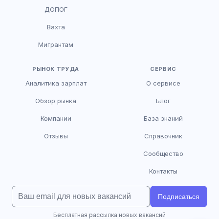
HR-консультант
ДОПОГ
AI
Онлайн
Вахта
AI
Мигрантам
Здравствуйте! Я AI-консультант DriveJob.
Помогу с поиском вакансий, расскажу о
зарплатах и условиях работы. Чем могу
РЫНОК ТРУДА
СЕРВИС
помочь?
Аналитика зарплат
О сервисе
Обзор рынка
Блог
Компании
База знаний
Отзывы
Справочник
Сообщество
Контакты
Подписаться
Бесплатная рассылка новых вакансий