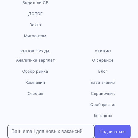
Водители CE
HR-консультант
ДОПОГ
AI
Онлайн
Вахта
AI
Мигрантам
Здравствуйте! Я AI-консультант DriveJob.
Помогу с поиском вакансий, расскажу о
зарплатах и условиях работы. Чем могу
РЫНОК ТРУДА
СЕРВИС
помочь?
Аналитика зарплат
О сервисе
Обзор рынка
Блог
Компании
База знаний
Отзывы
Справочник
Сообщество
Контакты
Подписаться