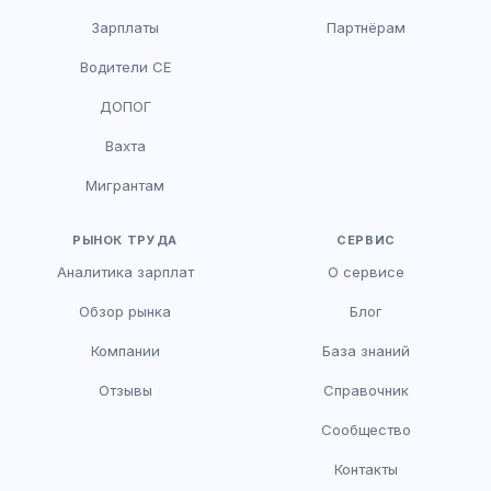
Зарплаты
Партнёрам
Водители CE
HR-консультант
ДОПОГ
AI
Онлайн
Вахта
AI
Мигрантам
Здравствуйте! Я AI-консультант DriveJob.
Помогу с поиском вакансий, расскажу о
зарплатах и условиях работы. Чем могу
РЫНОК ТРУДА
СЕРВИС
помочь?
Аналитика зарплат
О сервисе
Обзор рынка
Блог
Компании
База знаний
Отзывы
Справочник
Сообщество
Контакты