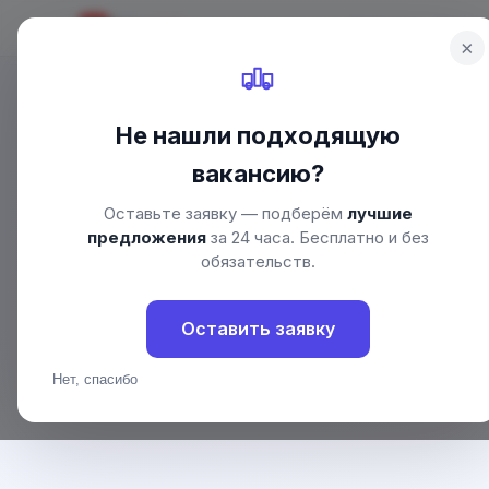
Drive
Job
Главная
Водит
DJ
×
Не нашли подходящую
Главная
/
Вакансии
/
Новосибирск
/
Вахта для водителей
вакансию?
Вахта для водите
Оставьте заявку — подберём
лучшие
Вакансии «Вахта для водителей» — Новосибир
предложения
за 24 часа. Бесплатно и без
обязательств.
0
92 654 ₽
вакансий
средняя зарплата
Оставить заявку
Нет, спасибо