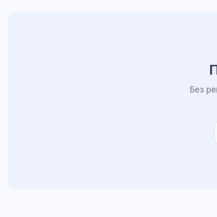
П
Без р