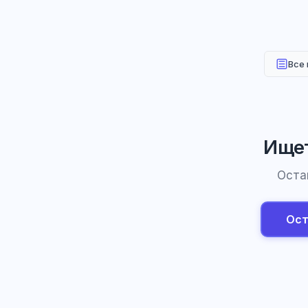
Все
Ищет
Оста
Ост