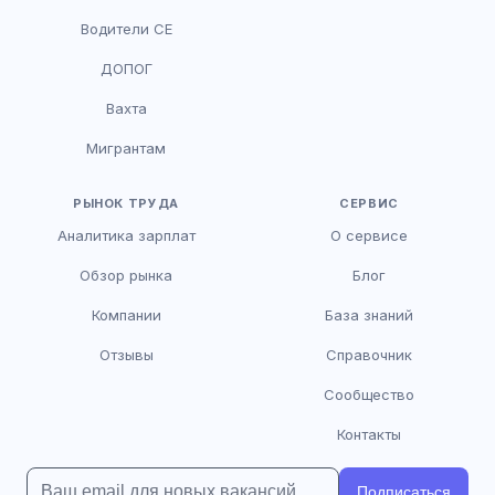
Водители CE
HR-консультант
ДОПОГ
AI
Онлайн
Вахта
AI
Мигрантам
Здравствуйте! Я AI-консультант DriveJob.
Помогу с поиском вакансий, расскажу о
зарплатах и условиях работы. Чем могу
РЫНОК ТРУДА
СЕРВИС
помочь?
Аналитика зарплат
О сервисе
Обзор рынка
Блог
Компании
База знаний
Отзывы
Справочник
Сообщество
Контакты
Подписаться