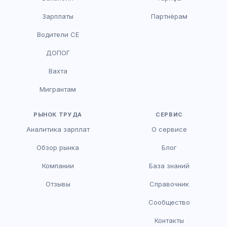
Зарплаты
Партнёрам
Водители CE
HR-консультант
ДОПОГ
AI
Онлайн
Вахта
AI
Мигрантам
Здравствуйте! Я AI-консультант DriveJob.
Помогу с поиском вакансий, расскажу о
зарплатах и условиях работы. Чем могу
РЫНОК ТРУДА
СЕРВИС
помочь?
Аналитика зарплат
О сервисе
Обзор рынка
Блог
Компании
База знаний
Отзывы
Справочник
Сообщество
Контакты