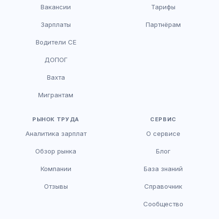
Вакансии
Тарифы
Зарплаты
Партнёрам
Водители CE
HR-консультант
ДОПОГ
AI
Онлайн
Вахта
AI
Мигрантам
Здравствуйте! Я AI-консультант DriveJob.
Помогу с поиском вакансий, расскажу о
зарплатах и условиях работы. Чем могу
РЫНОК ТРУДА
СЕРВИС
помочь?
Аналитика зарплат
О сервисе
Обзор рынка
Блог
Компании
База знаний
Отзывы
Справочник
Сообщество