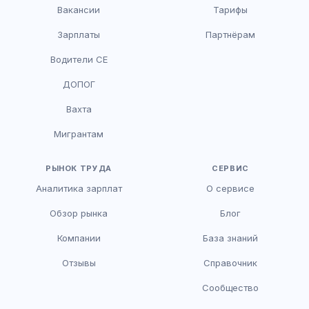
Вакансии
Тарифы
Зарплаты
Партнёрам
Водители CE
HR-консультант
ДОПОГ
AI
Онлайн
Вахта
AI
Мигрантам
Здравствуйте! Я AI-консультант DriveJob.
Помогу с поиском вакансий, расскажу о
зарплатах и условиях работы. Чем могу
РЫНОК ТРУДА
СЕРВИС
помочь?
Аналитика зарплат
О сервисе
Обзор рынка
Блог
Компании
База знаний
Отзывы
Справочник
Сообщество