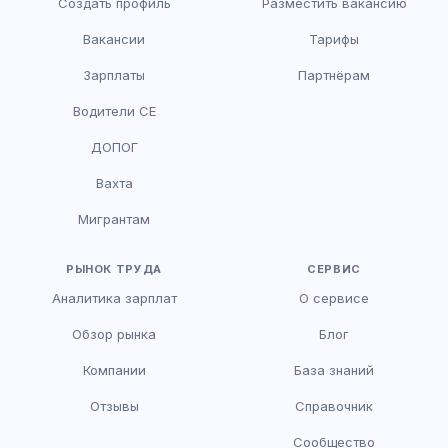
Создать профиль
Разместить вакансию
Вакансии
Тарифы
Зарплаты
Партнёрам
Водители CE
HR-консультант
ДОПОГ
AI
Онлайн
Вахта
AI
Мигрантам
Здравствуйте! Я AI-консультант DriveJob.
Помогу с поиском вакансий, расскажу о
зарплатах и условиях работы. Чем могу
РЫНОК ТРУДА
СЕРВИС
помочь?
Аналитика зарплат
О сервисе
Обзор рынка
Блог
Компании
База знаний
Отзывы
Справочник
Сообщество