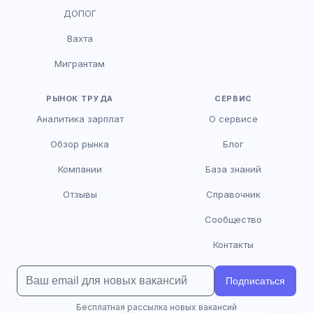
HR-консультант
ДОПОГ
AI
Онлайн
Вахта
AI
Мигрантам
Здравствуйте! Я AI-консультант DriveJob.
Помогу с поиском вакансий, расскажу о
зарплатах и условиях работы. Чем могу
РЫНОК ТРУДА
СЕРВИС
помочь?
Аналитика зарплат
О сервисе
Обзор рынка
Блог
Компании
База знаний
Отзывы
Справочник
Сообщество
Контакты
Подписаться
Бесплатная рассылка новых вакансий