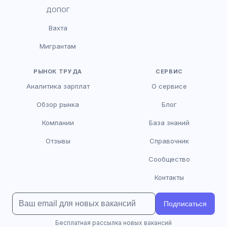
HR-консультант
ДОПОГ
AI
Онлайн
Вахта
AI
Мигрантам
Здравствуйте! Я AI-консультант DriveJob.
Помогу с поиском вакансий, расскажу о
зарплатах и условиях работы. Чем могу
РЫНОК ТРУДА
СЕРВИС
помочь?
Аналитика зарплат
О сервисе
Обзор рынка
Блог
Компании
База знаний
Отзывы
Справочник
Сообщество
Контакты
Подписаться
Бесплатная рассылка новых вакансий