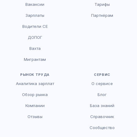
Вакансии
Тарифы
Зарплаты
Партнёрам
Водители CE
HR-консультант
ДОПОГ
AI
Онлайн
Вахта
AI
Мигрантам
Здравствуйте! Я AI-консультант DriveJob.
Помогу с поиском вакансий, расскажу о
зарплатах и условиях работы. Чем могу
РЫНОК ТРУДА
СЕРВИС
помочь?
Аналитика зарплат
О сервисе
Обзор рынка
Блог
Компании
База знаний
Отзывы
Справочник
Сообщество