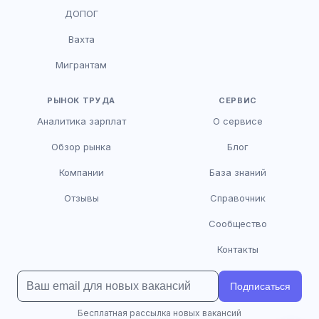
HR-консультант
ДОПОГ
AI
Онлайн
Вахта
AI
Мигрантам
Здравствуйте! Я AI-консультант DriveJob.
Помогу с поиском вакансий, расскажу о
зарплатах и условиях работы. Чем могу
РЫНОК ТРУДА
СЕРВИС
помочь?
Аналитика зарплат
О сервисе
Обзор рынка
Блог
Компании
База знаний
Отзывы
Справочник
Сообщество
Контакты
Подписаться
Бесплатная рассылка новых вакансий