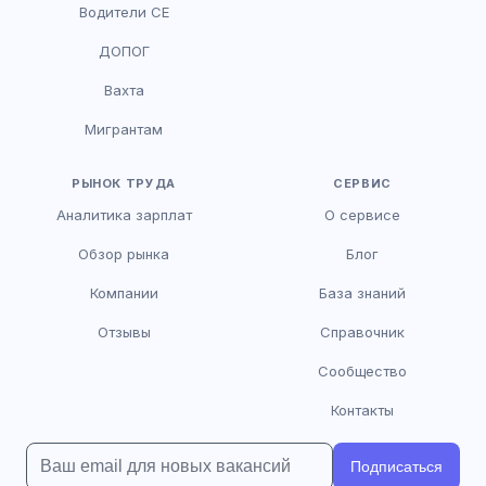
Водители CE
HR-консультант
ДОПОГ
AI
Онлайн
Вахта
AI
Мигрантам
Здравствуйте! Я AI-консультант DriveJob.
Помогу с поиском вакансий, расскажу о
зарплатах и условиях работы. Чем могу
РЫНОК ТРУДА
СЕРВИС
помочь?
Аналитика зарплат
О сервисе
Обзор рынка
Блог
Компании
База знаний
Отзывы
Справочник
Сообщество
Контакты
Подписаться