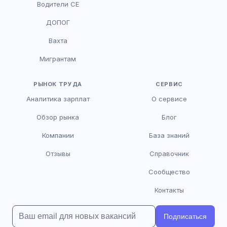
Водители CE
HR-консультант
ДОПОГ
AI
Онлайн
Вахта
AI
Мигрантам
Здравствуйте! Я AI-консультант DriveJob.
Помогу с поиском вакансий, расскажу о
зарплатах и условиях работы. Чем могу
РЫНОК ТРУДА
СЕРВИС
помочь?
Аналитика зарплат
О сервисе
Обзор рынка
Блог
Компании
База знаний
Отзывы
Справочник
Сообщество
Контакты
Подписаться