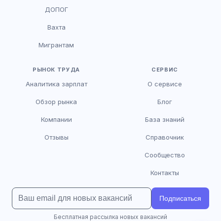
HR-консультант
ДОПОГ
AI
Онлайн
Вахта
AI
Мигрантам
Здравствуйте! Я AI-консультант DriveJob.
Помогу с поиском вакансий, расскажу о
зарплатах и условиях работы. Чем могу
РЫНОК ТРУДА
СЕРВИС
помочь?
Аналитика зарплат
О сервисе
Обзор рынка
Блог
Компании
База знаний
Отзывы
Справочник
Сообщество
Контакты
Подписаться
Бесплатная рассылка новых вакансий