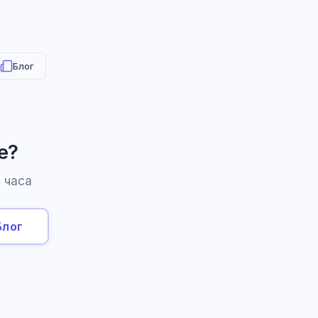
Блог
е?
 часа
Блог
HR-консультант
AI
Онлайн