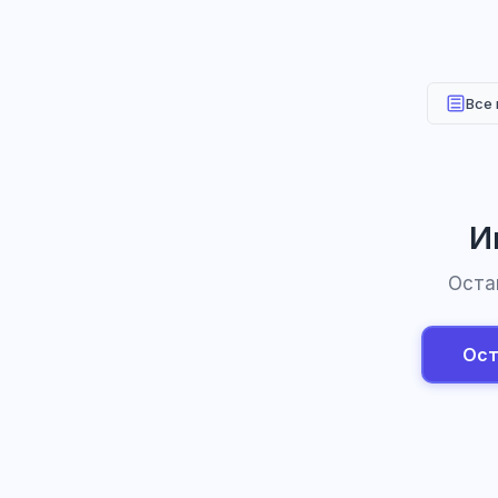
Все
И
Оста
Ост