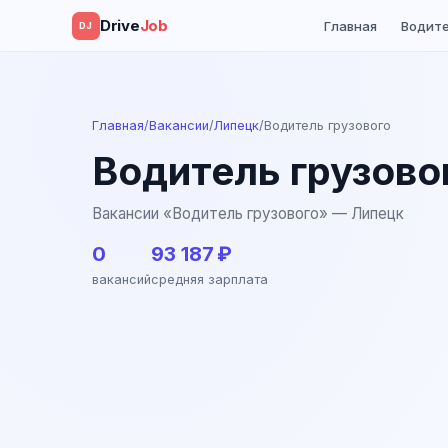
Drive
Job
Главная
Водит
DJ
Главная
/
Вакансии
/
Липецк
/
Водитель грузового
Водитель грузово
Вакансии «Водитель грузового» — Липецк
0
93 187 ₽
вакансий
средняя зарплата