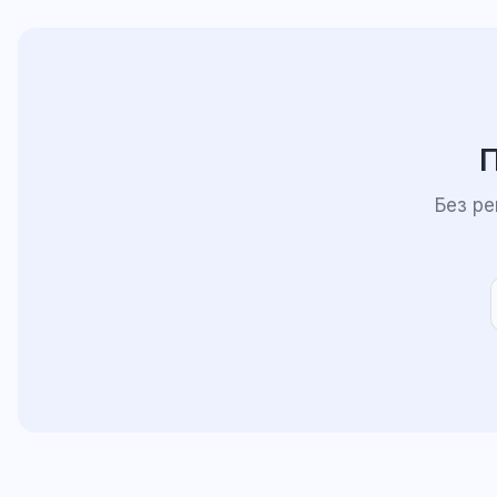
П
Без р