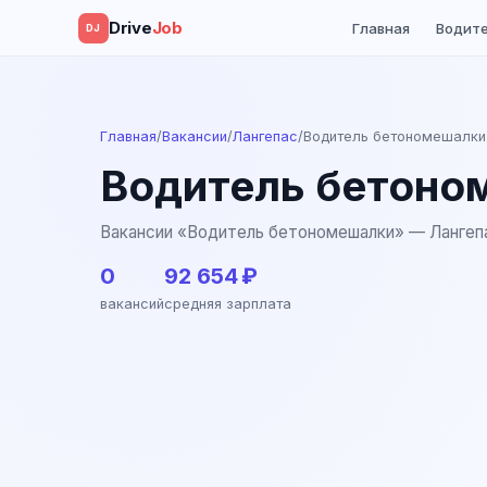
Drive
Job
Главная
Водит
DJ
Главная
/
Вакансии
/
Лангепас
/
Водитель бетономешалки
Водитель бетоном
Вакансии «Водитель бетономешалки» — Лангеп
0
92 654 ₽
вакансий
средняя зарплата