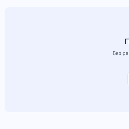
П
Без р