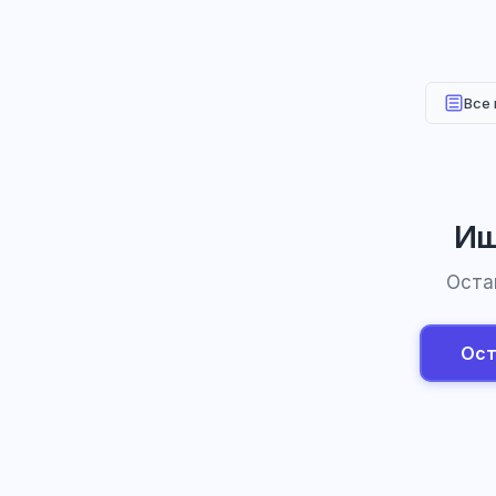
Все
Ищ
Оста
Ост