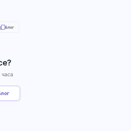
Блог
се?
 часа
Блог
HR-консультант
AI
Онлайн