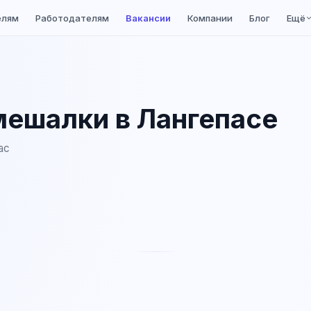
елям
Работодателям
Вакансии
Компании
Блог
Ещё
ешалки в Лангепасе
ас