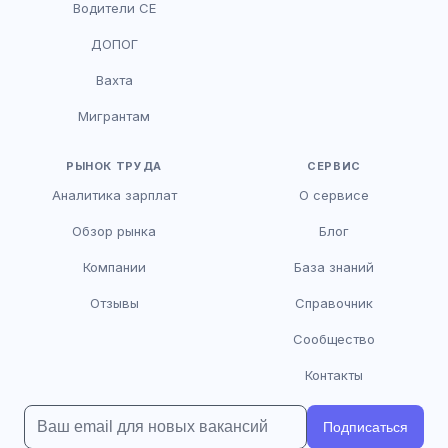
Водители CE
HR-консультант
ДОПОГ
AI
Онлайн
Вахта
AI
Мигрантам
Здравствуйте! Я AI-консультант DriveJob.
Помогу с поиском вакансий, расскажу о
зарплатах и условиях работы. Чем могу
РЫНОК ТРУДА
СЕРВИС
помочь?
Аналитика зарплат
О сервисе
Обзор рынка
Блог
Компании
База знаний
Отзывы
Справочник
Сообщество
Контакты
Подписаться