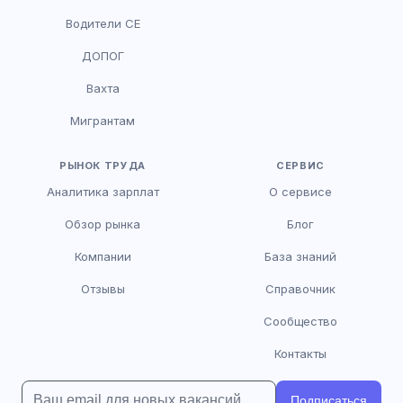
Водители CE
HR-консультант
ДОПОГ
AI
Онлайн
Вахта
AI
Мигрантам
Здравствуйте! Я AI-консультант DriveJob.
Помогу с поиском вакансий, расскажу о
зарплатах и условиях работы. Чем могу
РЫНОК ТРУДА
СЕРВИС
помочь?
Аналитика зарплат
О сервисе
Обзор рынка
Блог
Компании
База знаний
Отзывы
Справочник
Сообщество
Контакты
Подписаться