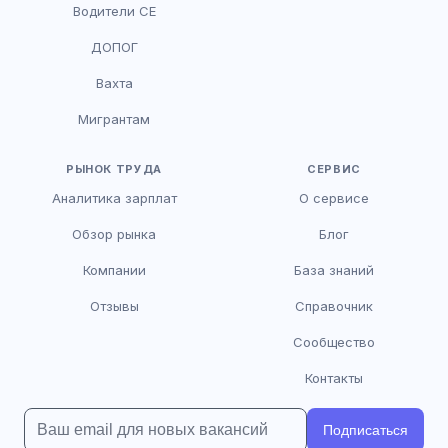
Водители CE
HR-консультант
ДОПОГ
AI
Онлайн
Вахта
AI
Мигрантам
Здравствуйте! Я AI-консультант DriveJob.
Помогу с поиском вакансий, расскажу о
зарплатах и условиях работы. Чем могу
РЫНОК ТРУДА
СЕРВИС
помочь?
Аналитика зарплат
О сервисе
Обзор рынка
Блог
Компании
База знаний
Отзывы
Справочник
Сообщество
Контакты
Подписаться