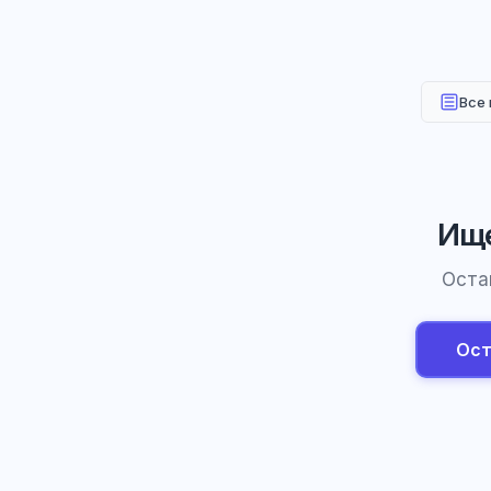
Все
Ище
Оста
Ост