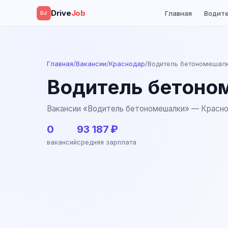
Drive
Job
Главная
Водит
DJ
Главная
/
Вакансии
/
Краснодар
/
Водитель бетономешал
Водитель бетоно
Вакансии «Водитель бетономешалки» — Красн
0
93 187 ₽
вакансий
средняя зарплата