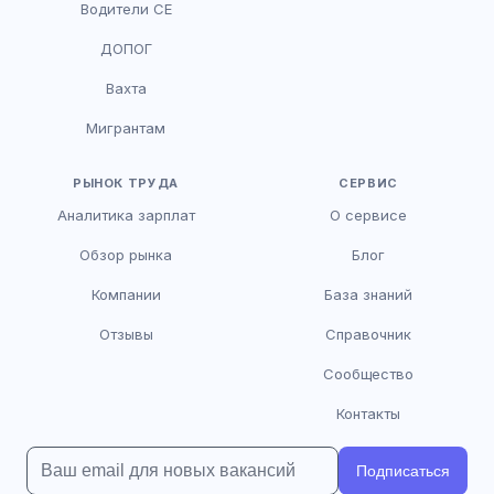
Водители CE
HR-консультант
ДОПОГ
AI
Онлайн
Вахта
AI
Мигрантам
Здравствуйте! Я AI-консультант DriveJob.
Помогу с поиском вакансий, расскажу о
зарплатах и условиях работы. Чем могу
РЫНОК ТРУДА
СЕРВИС
помочь?
Аналитика зарплат
О сервисе
Обзор рынка
Блог
Компании
База знаний
Отзывы
Справочник
Сообщество
Контакты
Подписаться