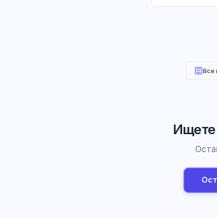
Все
Ищете
Оста
Ост