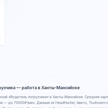
рузчика — работа в Ханты-Мансийске
ансий «Водитель погрузчика» в Ханты-Мансийске. Средняя зар
я — до 70000₽/мес. Данные из HeadHunter, Авито, Trudvsem.r