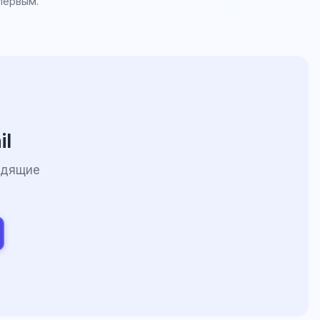
первым.
il
одящие