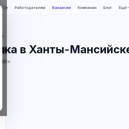
елям
Работодателям
Вакансии
Компании
Блог
Ещё
ка
ика в Ханты-Мансийск
сийск