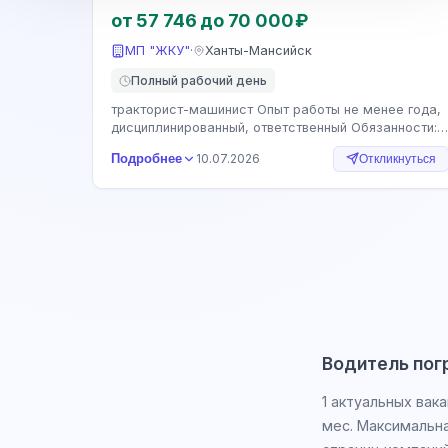
от 57 746 до 70 000 ₽
МП "ЖКУ"
·
Ханты-Мансийск
Полный рабочий день
тракторист-машинист Опыт работы не менее года,
дисциплинированный, ответственный Обязанности:
Механизированная уборка придомовых территорий
Подробнее
10.07.2026
Откликнуться
многоквартирных домов
Водитель пог
1 актуальных вак
мес. Максимальна