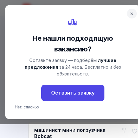
Drive
Job
Главная
Водит
DJ
×
Не нашли подходящую
Главная
/
Вакансии
/
Ханты-Мансийск
/
Водитель погрузчи
вакансию?
Водитель погрузч
Оставьте заявку — подберём
лучшие
Вакансии «Водитель погрузчика» — Ханты-Ман
предложения
за 24 часа. Бесплатно и без
обязательств.
1
92 654 ₽
70 000 ₽
вакансия
средняя зарплата
максимальная
Оставить заявку
Нет, спасибо
машинист мини погрузчика
Bobcat