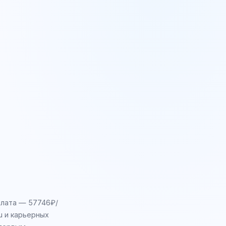
плата — 57746₽/
u и карьерных