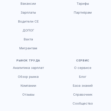
Вакансии
Тарифы
Зарплаты
Партнёрам
Водители CE
HR-консультант
ДОПОГ
AI
Онлайн
Вахта
AI
Мигрантам
Здравствуйте! Я AI-консультант DriveJob.
Помогу с поиском вакансий, расскажу о
зарплатах и условиях работы. Чем могу
РЫНОК ТРУДА
СЕРВИС
помочь?
Аналитика зарплат
О сервисе
Обзор рынка
Блог
Компании
База знаний
Отзывы
Справочник
Сообщество